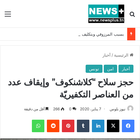
بحث عن
الق
بسبب المرزوقي وبتكليف من سعيّد: الخارجية تستدعي السفيرة الفرنسية بتونس وتبلغها احتجاجا شديد اللهجة !!
الرئيسية
/
أخبار
أخبار
امن
تونس
حجز سلاح “كلاشنكوف” وإيقاف عدد
من العناصر التكفيريّة
نيوز بلوس
7 يناير، 2020
0
266
أقل من دقيقة
فيسبوك
X
لينكدإن
بينتيريست
واتساب