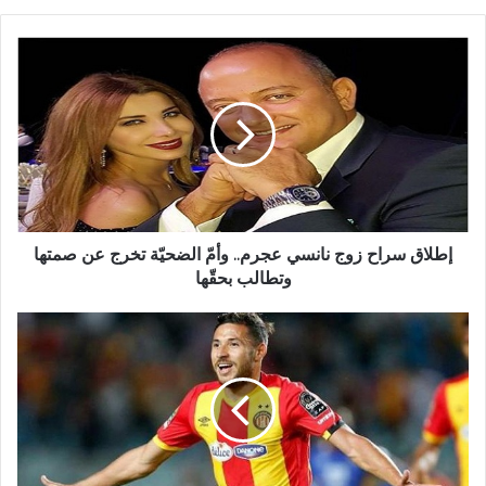
إطلاق سراح زوج نانسي عجرم.. وأمّ الضحيّة تخرج عن صمتها
وتطالب بحقّها