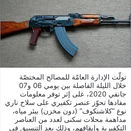
تولّت الإدارة العامّة للمصالح المختصّة
خلال الليلة الفاصلة بين يومي 06 و07
جانفي 2020، على إثر توفر معلومات
مفادها تحوّز عنصر تكفيري على سلاح ناري
نوع “كلاشنكوف” (دون مخزن) ببئر مياه،
مداهمة محلات سكنى لعدد من العناصر
التكفيرية وإيقافهم، وذلك بعد التنسيق في