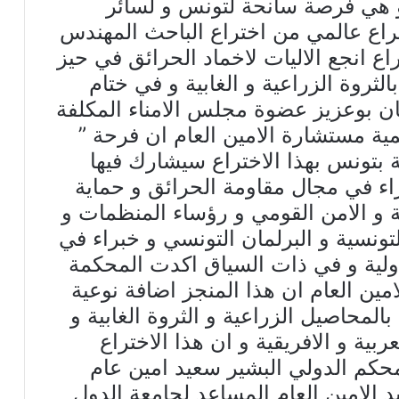
عاون الدولي ” لوريا ” L’OREA و هي فرصة سانحة لتونس و لسائر
راع عالمي من اختراع الباحث المهندس
اع انجع الاليات لاخماد الحرائق في حيز
ثروة الزراعية و الغابية و في ختام
 بوعزيز عضوة مجلس الامناء المكلفة
مية مستشارة الامين العام ان فرحة ”
ة بتونس بهذا الاختراع سيشارك فيها
براء في مجال مقاومة الحرائق و حماية
حة و الامن القومي و رؤساء المنظمات و
ونسية و البرلمان التونسي و خبراء في
لدولية و في ذات السياق اكدت المحكمة
لامين العام ان هذا المنجز اضافة نوعية
المحاصيل الزراعية و الثروة الغابية و
ربية و الافريقية و ان هذا الاختراع
كم الدولي البشير سعيد امين عام
د الامين العام المساعد لجامعة الدول