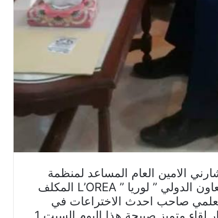
رني الامين العام المساعد لمنظمة
المؤسسات العربية للاستثمار و التعاون الدولي ” لوريا ” L’OREA المكلف
العلمي صاحب احدث الاختراعات في
مجال الوقاية و التصدي للحرائق دار لقاء متميز صبيحة هذا اليوم السبت 1