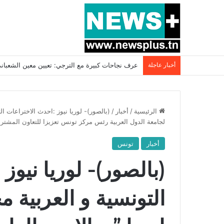
أخبار عاجلة
بسبب المرزوقي وبتكليف من سعيّد: الخارجية تستدعي
الرئيسية
/
أخبار
/
(بالصور)- لوريا نيوز :احدث الاختراعات ال
لجامعة الدول العربية رئس مركز تونس تعزيزا للتعاون المشترك
أخبار
تونس
(بالصور)- لوريا نيوز
التونسية و العربية م