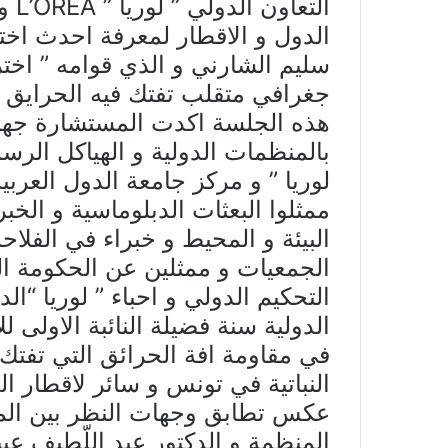
الت
الدول و الاقطار لمعرفة احدث اخت
سليم الشارني و الذي قوامه ” اختر
جغرافي متقلب تفتك فيه الحرايق بال
هذه الجلسة اكدت المستشارة جهان
بالمنظمات الدولية و الهياكل الرس
لوريا ” و مركز جامعة الدول العربي
ممثلوا البعثات الدبلوماسية و الخ
البيئة و المحيط و خبراء في الفلا
الجمعيات و ممثلين عن الحكومة الت
التحكيم الدولي و احباء ” لوريا “ا
الدولية سنة فضيلة النائبة الاولى ل
في مقاومة افة الحرائق التي تفتك ب
النباتية في تونس و سائر لاقطار الع
عكس تطابق وجهات النظر بين المح
المنظمة و الدكتور عبد اللّطيف عبي