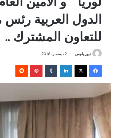
لوريا ” و الامين الع
الدول العربية رئس 
للتعاون المشترك ..
نيوز بلوس
2 ديسمبر، 2018
فيسبوك
X
لينكدإن
بينتيريست