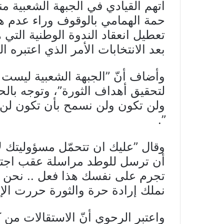
اتهم القيادي في الجبهة الشعبية 
حمة الهمامي بالوقوف وراء عدم هي
بعد الانتخابات الأمر الذي اعتبره
وأضاف أنّ ”الجبهة الشعبية ليست 
لتحقيق أهداف الثورة”، وتوجه بالح
ولن تكون ولن نسمح بأن تكون لن 
”.
وقال ”عليك ان تتحمّل مسؤوليتك ل
أن ترسل للوطد مراسلة عقب اجتما
تجرم على نفسك هذا فعل .. نحن ل
نملك إرادة حرة والثورة حررت الإر
واعتبر الرحوي أنّ الاستقالات من 