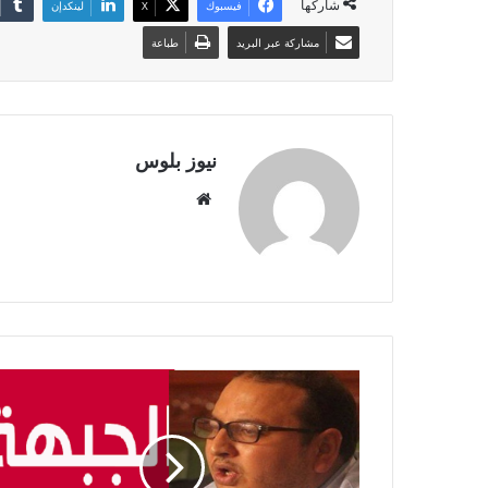
شاركها
فيسبوك
X
لينكدإن
مشاركة عبر البريد
طباعة
نيوز بلوس
موقع
الويب