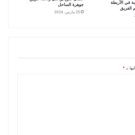
بة في الأربطة
جوهرة الساحل
م الفريق
25 مارس، 2024
يها بـ
*