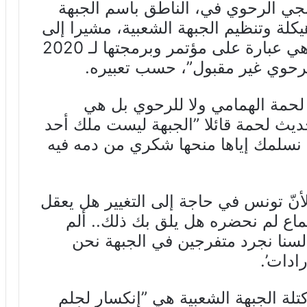
منجي الرحوي في، الناطق باسم الجبهة
كلة وتنظيم الجبهة الشعبية، مشيرا إلى
تعطيل انعقاد الندوة الوطنية التي هي عبارة على مؤتمر وبرمجتها لـ 2020
 الرحوي غير مقبول”، حسب تعبيره.
لحمة الهمامي ولا للرحوي بل هي
ديث لحمة قائلا ”الجبهة ليست ملك أحد
نسلمك إياها منحها شكري من دمه فيه
أنّ تونس في حاجة إلى التغيير هل يعقل
ع لم نحضره هل يلق بك ذلك.. ألم
سنا نجرد متفرجين في الجبهة نحن
ادات’.
كتلة الجبهة الشعبية هي ”إنكسار لحلم