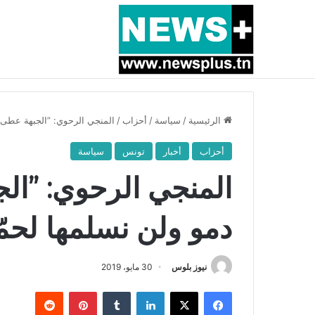
أخبار عاجلة
بسبب المرزوقي وبتكليف من سعيّد: الخارجية تستدعي
الرئيسية
/
سياسة
/
أحزاب
/
المنجي الرحوي: ”الجبهة عطى ف
أحزاب
أخبار
تونس
سياسة
المنجي الرحوي: ”ال
دمو ولن نسلمها لحمّة
نيوز بلوس
30 مايو، 2019
فيسبوك
X
لينكدإن
بينتيريست