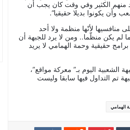
د منهم الكثير وفي وقت كان يجب أن
عب وأن يكونوا بديلا حقيقيا”.
ى منافسيها لأنّها منظمة ولا أحد
ا لم يكن منظّما.. ومن لا يرد للجبهة أن
برامج حقيقية وحمة الهمامي لا يريد
 الشعبية اليوم بـ” معركة مواقع”،
بهة تم التداول فيها سابقا وليست
 الهمامي