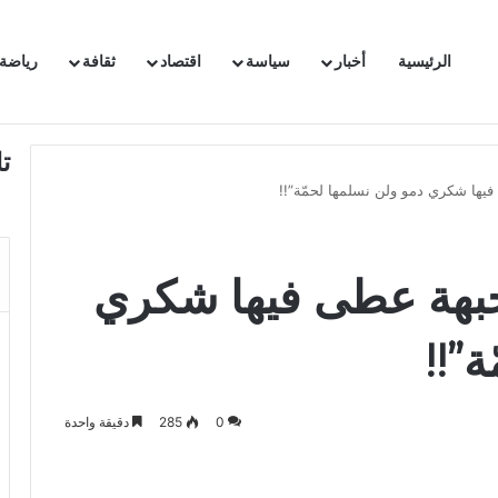
الرئيسية
أخبار
سياسة
اقتصاد
ثقافة
رياضة
 السفيرة الفرنسية بتونس وتبلغها احتجاجا شديد اللهجة !!
ت
يها شكري دمو ولن نسلمها لحمّة”!!
جبهة عطى فيها شكري
”!!
0
285
دقيقة واحدة